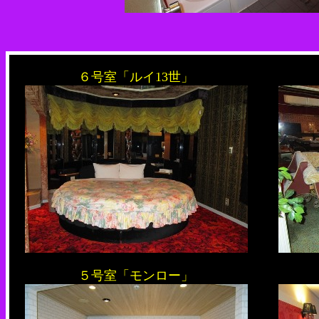
６号室「ルイ13世」
５号室「モンロー」