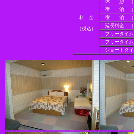
休 憩 （7:0
宿 泊 （平 日
料 金
宿 泊 （土日祝
延長料金 （
（税込）
フリータイム（平 
フリータイム（土日
ショートタイム（平